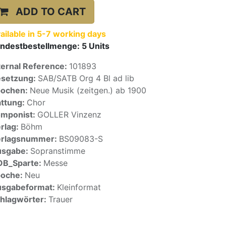
ADD TO CART
ailable in 5-7 working days
ndestbestellmenge:
5
Units
ternal Reference:
101893
setzung:
SAB/SATB Org 4 Bl ad lib
pochen:
Neue Musik (zeitgen.) ab 1900
ttung:
Chor
mponist:
GOLLER Vinzenz
rlag:
Böhm
erlagsnummer:
BS09083-S
usgabe:
Sopranstimme
OB_Sparte:
Messe
poche:
Neu
sgabeformat:
Kleinformat
hlagwörter:
Trauer