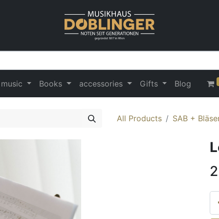
 music
Books
accessories
Gifts
Blog
All Products
SAB + Bläse
L
2