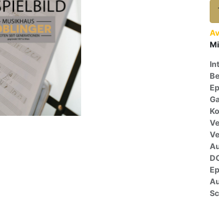
Av
Mi
In
Be
E
Ga
Ko
Ve
V
A
D
E
Au
Sc