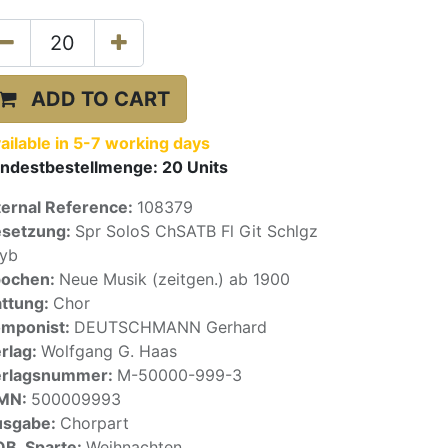
ADD TO CART
ailable in 5-7 working days
ndestbestellmenge:
20
Units
ternal Reference:
108379
setzung:
Spr SoloS ChSATB Fl Git Schlgz
yb
pochen:
Neue Musik (zeitgen.) ab 1900
ttung:
Chor
mponist:
DEUTSCHMANN Gerhard
rlag:
Wolfgang G. Haas
erlagsnummer:
M-50000-999-3
SMN:
500009993
usgabe:
Chorpart
OB_Sparte:
Weihnachten