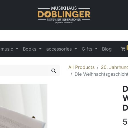
 music
Books
accessories
Gifts
Blog
All Products
20. Jahrhund
Die Weihnachtsgeschich
D
W
D
5