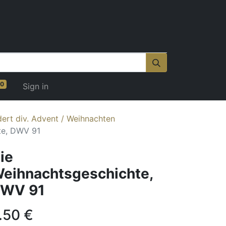
0
Sign in
ert div. Advent / Weihnachten
te, DWV 91
ie
eihnachtsgeschichte,
WV 91
.50
€