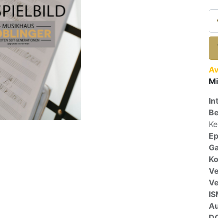
Av
Mi
In
Be
Ke
E
Ga
Ko
Ve
V
I
A
D