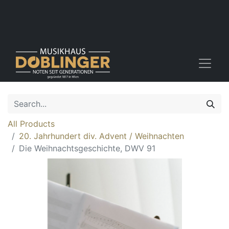
All Products
20. Jahrhundert div. Advent / Weihnachten
Die Weihnachtsgeschichte, DWV 91