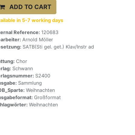
ADD TO CART
ailable in 5-7 working days
ternal Reference:
120683
arbeiter:
Arnold Möller
setzung:
SATB(Sti gel. get.) Klav/Instr ad
ttung:
Chor
rlag:
Schwann
erlagsnummer:
S2400
usgabe:
Sammlung
OB_Sparte:
Weihnachten
sgabeformat:
Großformat
hlagwörter:
Weihnachten