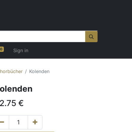
0
Sign in
horbücher
Kolenden
olenden
2.75
€