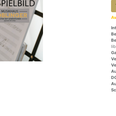
Av
In
Be
Be
lib
Ga
Ve
V
A
D
Au
Sc