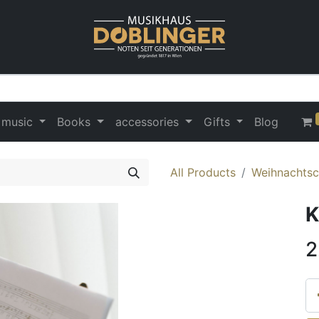
 music
Books
accessories
Gifts
Blog
All Products
Weihnachtsc
K
2