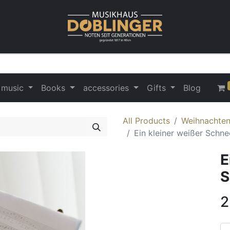
 music
Books
accessories
Gifts
Blog
All Products
Weihnachten 
Ein kleiner weißer Schn
E
S
2