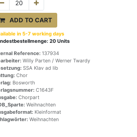
ADD TO CART
ailable in 5-7 working days
ndestbestellmenge:
20
Units
ternal Reference:
137934
arbeiter:
Willy Parten / Werner Twardy
setzung:
SSA Klav ad lib
ttung:
Chor
rlag:
Bosworth
erlagsnummer:
C1643F
usgabe:
Chorpart
OB_Sparte:
Weihnachten
sgabeformat:
Kleinformat
hlagwörter:
Weihnachten