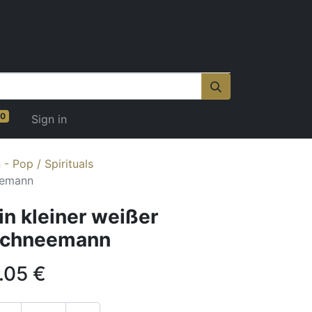
0
Sign in
- Pop / Spirituals
eemann
in kleiner weißer
chneemann
.05
€