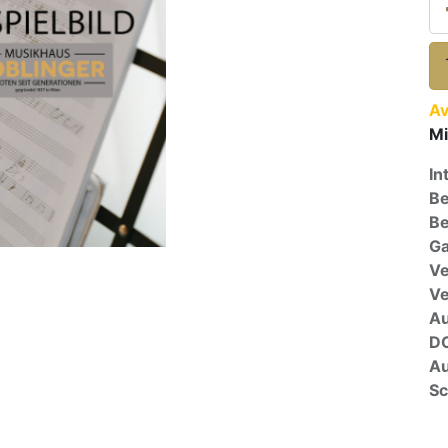
Av
Mi
In
Be
Be
Ga
Ve
V
A
D
Au
Sc