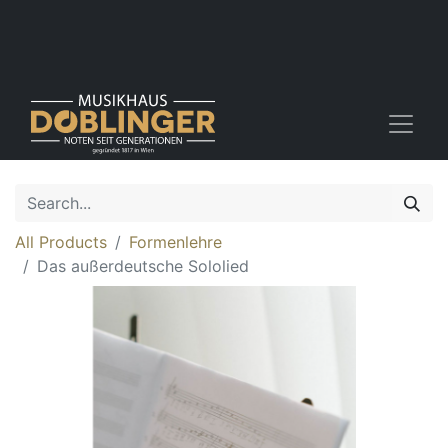
All Products
Formenlehre
Das außerdeutsche Sololied