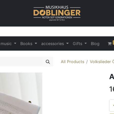
 music
Books
accessories
Gifts
Blog
All Products
Volkslieder 
A
1