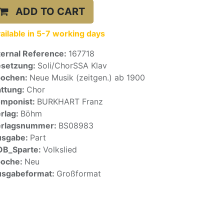
ADD TO CART
ailable in 5-7 working days
ternal Reference:
167718
setzung:
Soli/ChorSSA Klav
pochen:
Neue Musik (zeitgen.) ab 1900
ttung:
Chor
mponist:
BURKHART Franz
rlag:
Böhm
erlagsnummer:
BS08983
usgabe:
Part
OB_Sparte:
Volkslied
poche:
Neu
sgabeformat:
Großformat