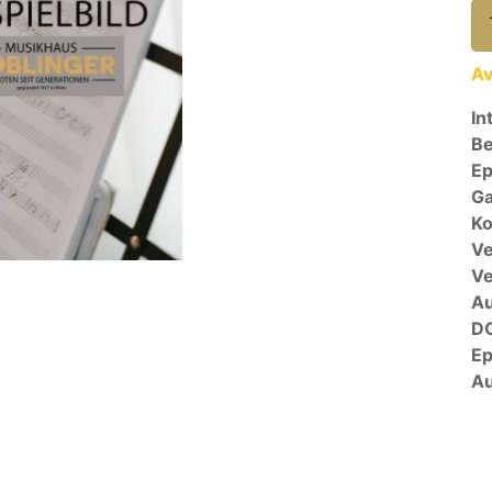
Av
In
Be
E
Ga
Ko
Ve
V
A
D
E
Au