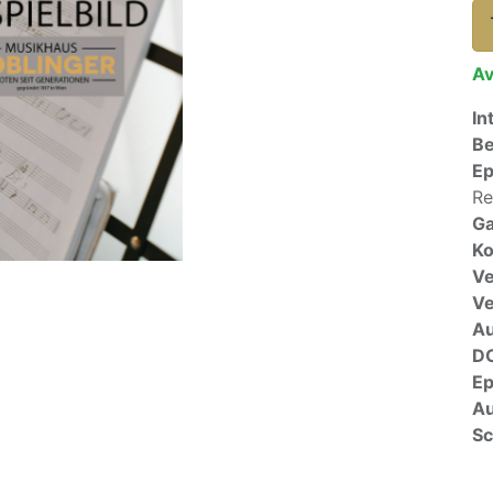
Av
In
Be
E
Re
Ga
Ko
Ve
V
A
D
E
Au
Sc