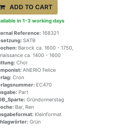
ADD TO CART
ailable in 1-3 working days
ternal Reference:
168321
setzung:
SATB
pochen:
Barock ca. 1600 - 1750,
naissance ca. 1400 - 1600
ttung:
Chor
mponist:
ANERIO Felice
rlag:
Cron
erlagsnummer:
EC470
usgabe:
Part
OB_Sparte:
Gründonnerstag
poche:
Bar, Ren
sgabeformat:
Kleinformat
hlagwörter:
Grün