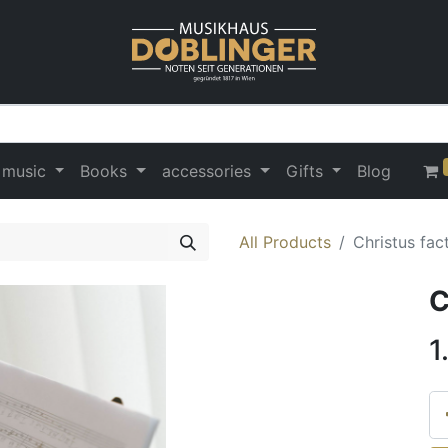
 music
Books
accessories
Gifts
Blog
All Products
Christus fac
C
1