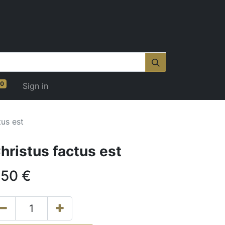
0
Sign in
tus est
hristus factus est
.50
€