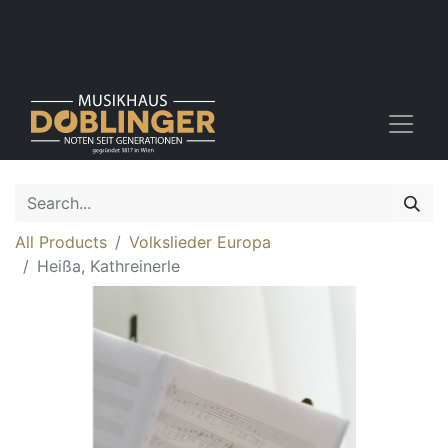
All Products
Volkslieder Europa
Heißa, Kathreinerle