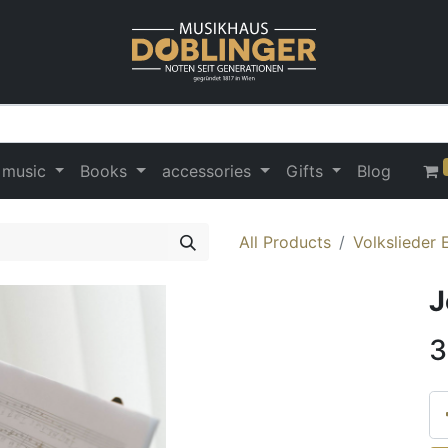
 music
Books
accessories
Gifts
Blog
All Products
Volkslieder 
J
3