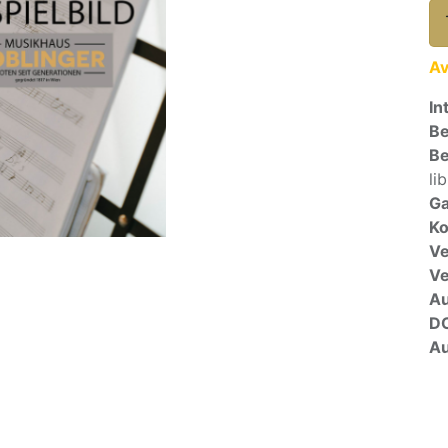
Av
In
Be
Be
li
Ga
Ko
Ve
V
A
D
Au