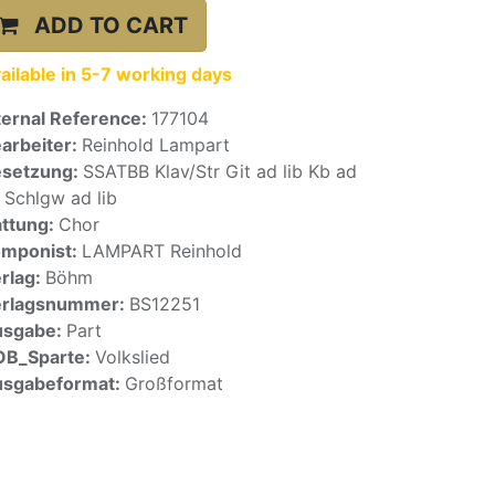
ADD TO CART
ailable in 5-7 working days
ternal Reference:
177104
arbeiter:
Reinhold Lampart
setzung:
SSATBB Klav/Str Git ad lib Kb ad
b Schlgw ad lib
ttung:
Chor
mponist:
LAMPART Reinhold
rlag:
Böhm
erlagsnummer:
BS12251
usgabe:
Part
OB_Sparte:
Volkslied
sgabeformat:
Großformat