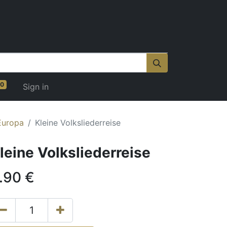
0
Sign in
Europa
Kleine Volksliederreise
leine Volksliederreise
.90
€