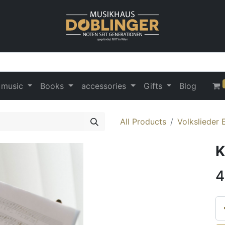
 music
Books
accessories
Gifts
Blog
All Products
Volkslieder 
K
4