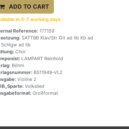
ADD TO CART
ailable in 5-7 working days
ternal Reference:
177159
setzung:
SATTBB Klav/Str Git ad lib Kb ad
b Schlgw ad lib
ttung:
Chor
mponist:
LAMPART Reinhold
rlag:
Böhm
erlagsnummer:
BS11949-VL2
usgabe:
Violine 2
OB_Sparte:
Volkslied
sgabeformat:
Großformat