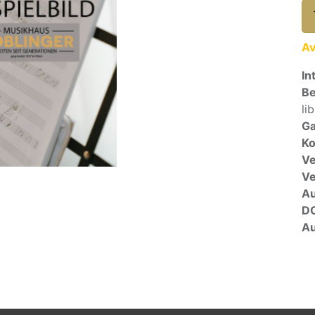
Av
In
Be
li
Ga
Ko
Ve
V
A
D
Au