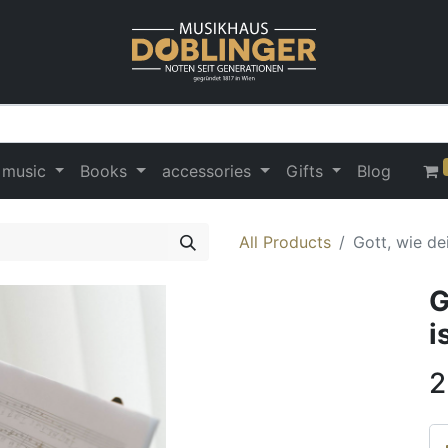
 music
Books
accessories
Gifts
Blog
All Products
Gott, wie de
G
i
2