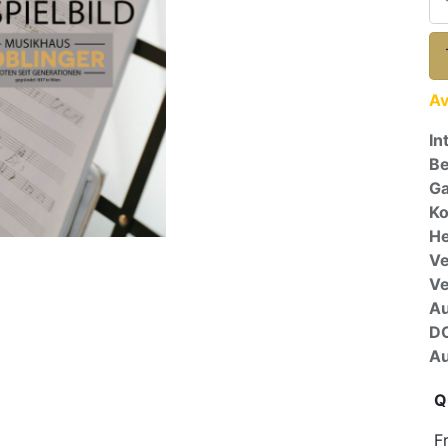
Av
In
Be
Ga
Ko
He
Ve
V
A
D
Au
Q
F