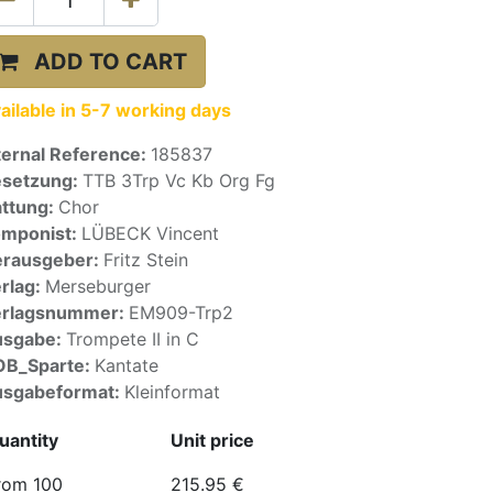
ADD TO CART
ailable in 5-7 working days
ternal Reference:
185837
setzung:
TTB 3Trp Vc Kb Org Fg
ttung:
Chor
mponist:
LÜBECK Vincent
rausgeber:
Fritz Stein
rlag:
Merseburger
erlagsnummer:
EM909-Trp2
usgabe:
Trompete II in C
OB_Sparte:
Kantate
sgabeformat:
Kleinformat
uantity
Unit price
rom 100
215.95
€