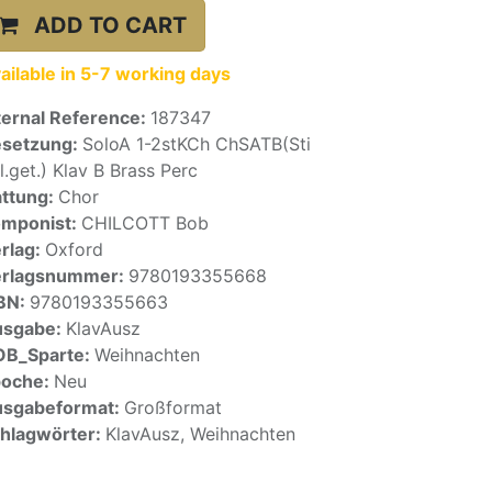
ADD TO CART
ailable in 5-7 working days
ternal Reference:
187347
setzung:
SoloA 1-2stKCh ChSATB(Sti
l.get.) Klav B Brass Perc
ttung:
Chor
mponist:
CHILCOTT Bob
rlag:
Oxford
erlagsnummer:
9780193355668
BN:
9780193355663
usgabe:
KlavAusz
OB_Sparte:
Weihnachten
poche:
Neu
sgabeformat:
Großformat
hlagwörter:
KlavAusz, Weihnachten