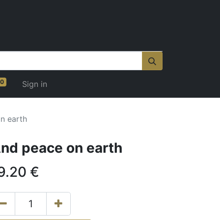
0
Sign in
n earth
nd peace on earth
9.20
€