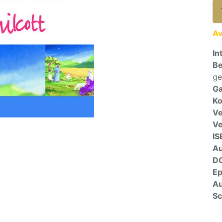
Av
In
Be
ge
Ga
Ko
Ve
V
IS
A
D
E
Au
Sc