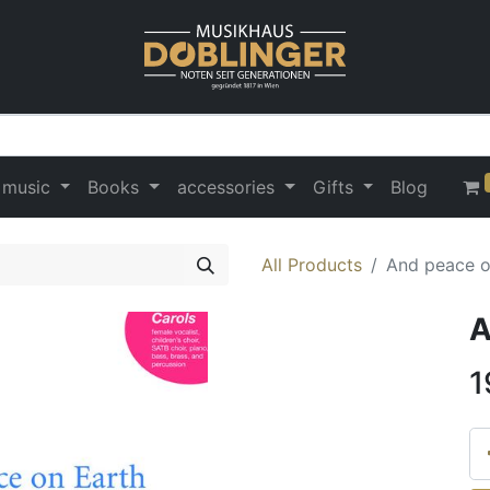
 music
Books
accessories
Gifts
Blog
All Products
And peace o
A
1