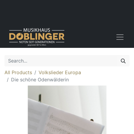
All Products
Volkslieder Europa
Die schöne Odenwälderin