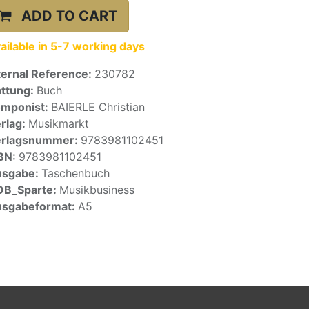
ADD TO CART
ailable in 5-7 working days
ternal Reference:
230782
ttung:
Buch
mponist:
BAIERLE Christian
rlag:
Musikmarkt
erlagsnummer:
9783981102451
BN:
9783981102451
usgabe:
Taschenbuch
OB_Sparte:
Musikbusiness
sgabeformat:
A5