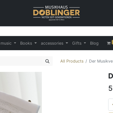
 music
Books
accessories
Gifts
Blog
All Products
Der Musikve
D
5