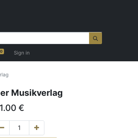
0
Sign in
rlag
er Musikverlag
1.00
€