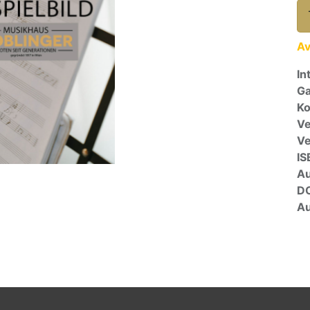
Av
In
Ga
Ko
Ve
V
IS
A
D
Au