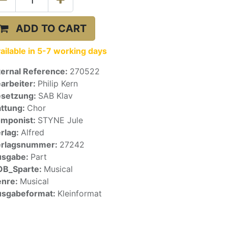
ADD TO CART
ailable in 5-7 working days
ternal Reference:
270522
arbeiter:
Philip Kern
setzung:
SAB Klav
ttung:
Chor
mponist:
STYNE Jule
rlag:
Alfred
erlagsnummer:
27242
usgabe:
Part
OB_Sparte:
Musical
enre:
Musical
sgabeformat:
Kleinformat