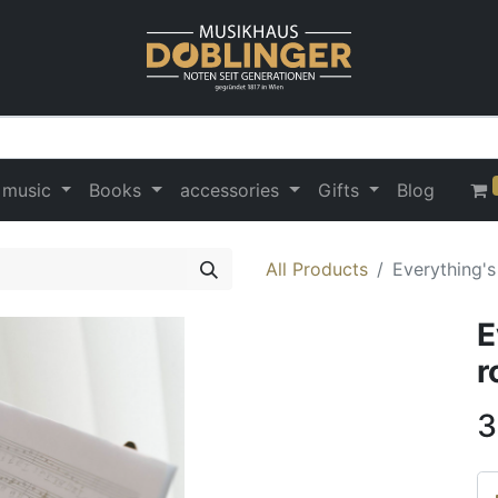
 music
Books
accessories
Gifts
Blog
All Products
Everything'
E
r
3