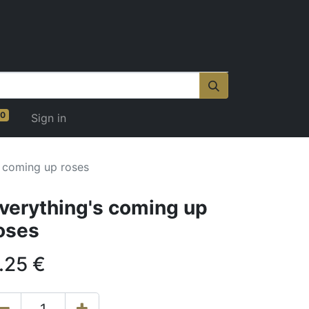
0
Sign in
s coming up roses
verything's coming up
oses
.25
€