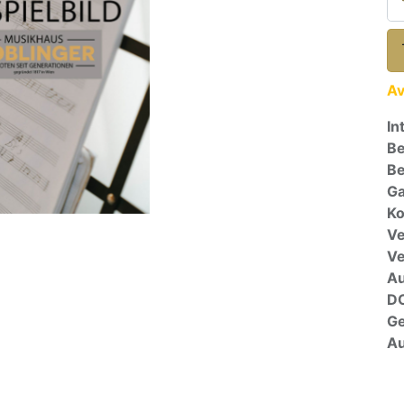
Av
In
Be
Be
Ga
Ko
Ve
V
A
D
G
Au