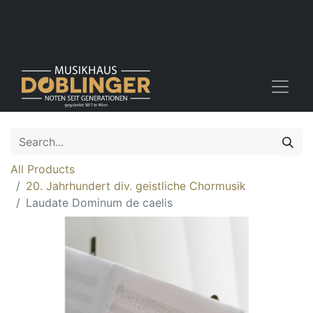
All Products
20. Jahrhundert div. geistliche Chormusik
Laudate Dominum de caelis