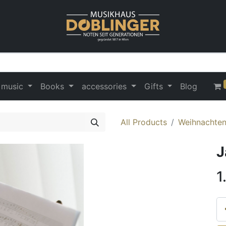
 music
Books
accessories
Gifts
Blog
All Products
Weihnachten
J
1