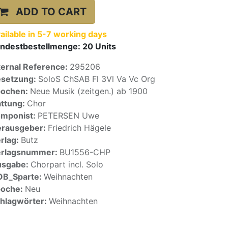
ADD TO CART
ailable in 5-7 working days
ndestbestellmenge:
20
Units
ternal Reference:
295206
setzung:
SoloS ChSAB Fl 3Vl Va Vc Org
pochen:
Neue Musik (zeitgen.) ab 1900
ttung:
Chor
mponist:
PETERSEN Uwe
rausgeber:
Friedrich Hägele
rlag:
Butz
erlagsnummer:
BU1556-CHP
usgabe:
Chorpart incl. Solo
OB_Sparte:
Weihnachten
poche:
Neu
hlagwörter:
Weihnachten