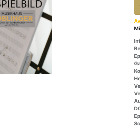
Av
Mi
In
Be
E
Ga
Ko
He
Ve
V
A
D
E
Sc