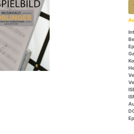
Av
In
Be
E
Ga
Ko
He
Ve
V
IS
I
A
D
E