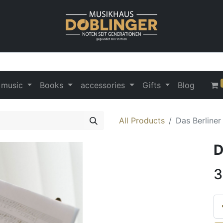
 music
Books
accessories
Gifts
Blog
All Products
Das Berline
D
3