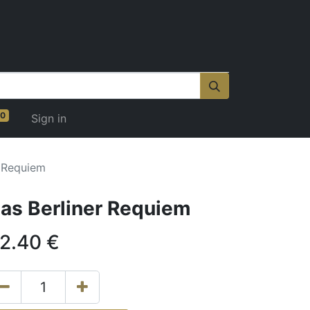
0
Sign in
r Requiem
as Berliner Requiem
2.40
€