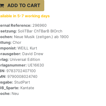
ADD TO CART
ailable in 5-7 working days
ternal Reference:
296960
setzung:
SoliTBar ChTBarB BlOrch
pochen:
Neue Musik (zeitgen.) ab 1900
ttung:
Chor
mponist:
WEILL Kurt
rausgeber:
David Drew
rlag:
Universal Edition
erlagsnummer:
UE16630
BN:
9783702407100
SMN:
9790008024740
usgabe:
StudPart
OB_Sparte:
Kantate
poche:
Neu