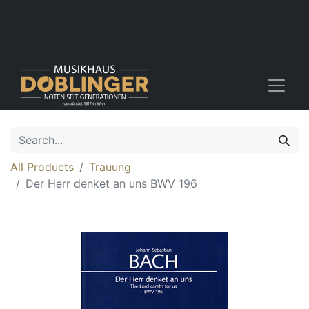
All Products
Trauung
Der Herr denket an uns BWV 196