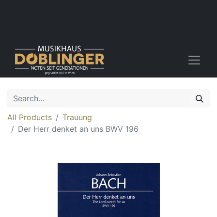
All Products
Trauung
Der Herr denket an uns BWV 196