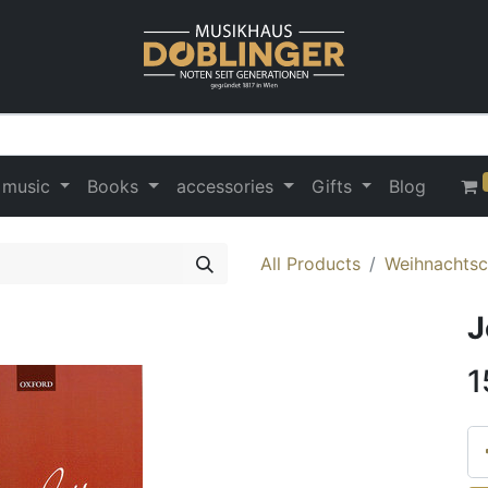
 music
Books
accessories
Gifts
Blog
All Products
Weihnachtsc
J
1