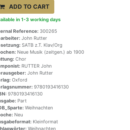
ADD TO CART
ailable in 1-3 working days
ternal Reference:
300265
arbeiter:
John Rutter
setzung:
SATB z.T. Klav/Org
pochen:
Neue Musik (zeitgen.) ab 1900
ttung:
Chor
mponist:
RUTTER John
rausgeber:
John Rutter
rlag:
Oxford
erlagsnummer:
9780193416130
BN:
9780193416130
usgabe:
Part
OB_Sparte:
Weihnachten
poche:
Neu
sgabeformat:
Kleinformat
hlagwörter:
Weihnachten