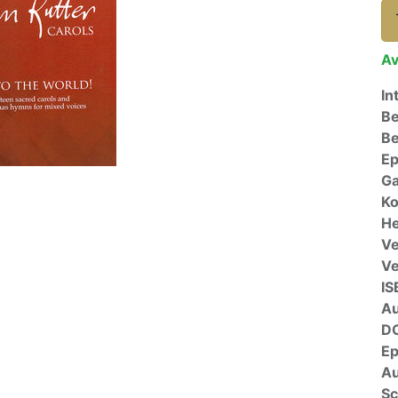
Av
In
Be
Be
E
Ga
Ko
He
Ve
V
IS
A
D
E
Au
Sc