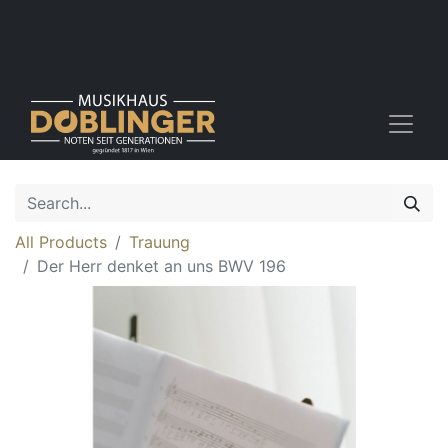
All Products
Trauung
Der Herr denket an uns BWV 196