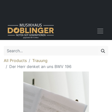
All Products
Trauung
Der Herr denket an uns BWV 196