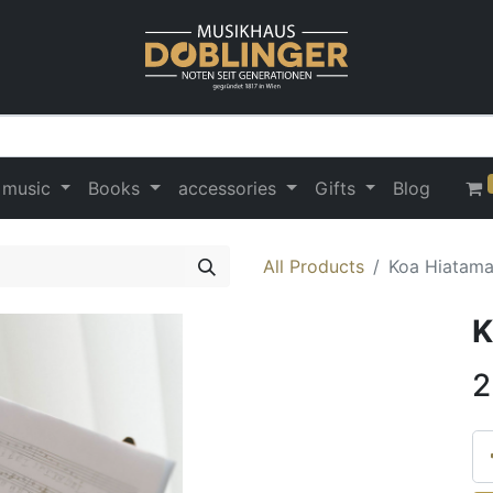
 music
Books
accessories
Gifts
Blog
All Products
Koa Hiatama
K
2