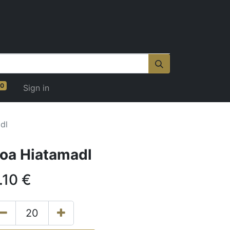
0
Sign in
dl
oa Hiatamadl
.10
€