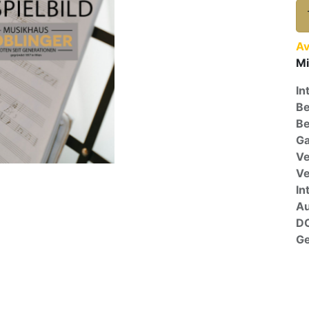
Av
Mi
In
Be
Be
Ga
Ve
V
In
A
D
G