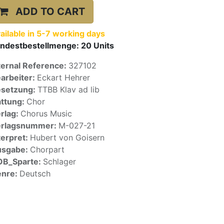
ADD TO CART
ailable in 5-7 working days
ndestbestellmenge:
20
Units
ternal Reference:
327102
arbeiter:
Eckart Hehrer
setzung:
TTBB Klav ad lib
ttung:
Chor
rlag:
Chorus Music
erlagsnummer:
M-027-21
terpret:
Hubert von Goisern
usgabe:
Chorpart
OB_Sparte:
Schlager
enre:
Deutsch