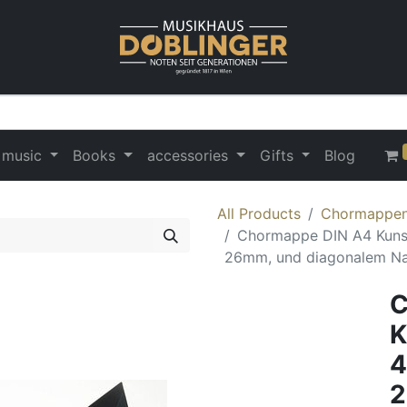
 music
Books
accessories
Gifts
Blog
All Products
Chormappe
Chormappe DIN A4 Kunstl
26mm, und diagonalem Na
C
K
4
2