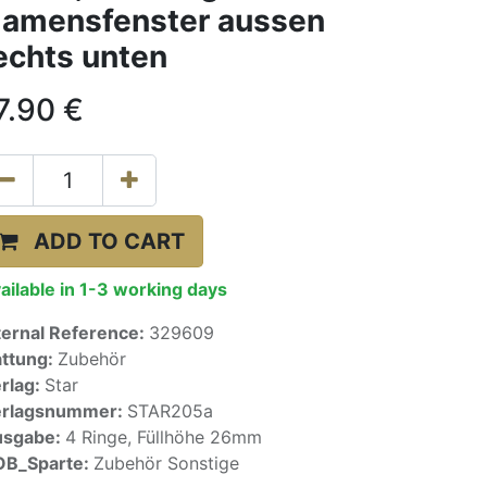
amensfenster aussen
echts unten
7.90
€
ADD TO CART
ailable in 1-3 working days
ternal Reference:
329609
ttung:
Zubehör
rlag:
Star
erlagsnummer:
STAR205a
usgabe:
4 Ringe, Füllhöhe 26mm
OB_Sparte:
Zubehör Sonstige