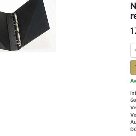
N
r
1
Av
In
Ga
Ve
V
A
D