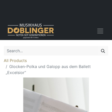
All Products
Glocken-Polka und Galopp aus dem Ballett
„Excelsior“