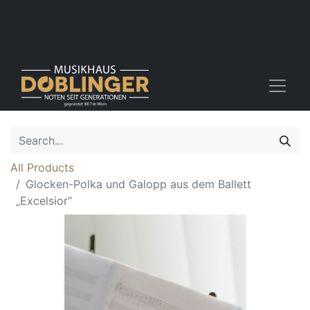
All Products
Glocken-Polka und Galopp aus dem Ballett
„Excelsior“