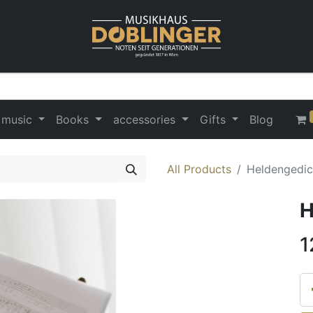
 music
Books
accessories
Gifts
Blog
All Products
Heldengedic
H
1