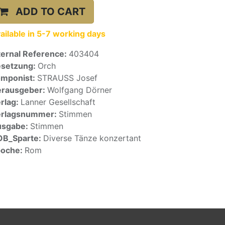
ADD TO CART
ailable in 5-7 working days
ternal Reference:
403404
setzung:
Orch
mponist:
STRAUSS Josef
rausgeber:
Wolfgang Dörner
rlag:
Lanner Gesellschaft
erlagsnummer:
Stimmen
usgabe:
Stimmen
OB_Sparte:
Diverse Tänze konzertant
poche:
Rom