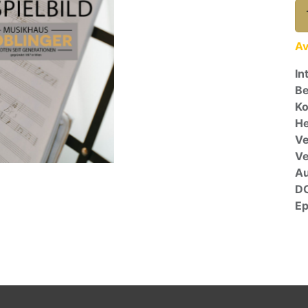
Av
In
Be
Ko
He
Ve
V
A
D
E