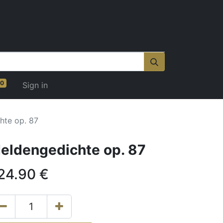
0
Sign in
hte op. 87
eldengedichte op. 87
24.90
€