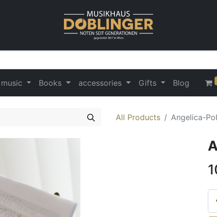
 music
Books
accessories
Gifts
Blog
All Products
Angelica-Po
A
1