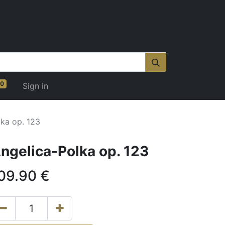
0
Sign in
lka op. 123
ngelica-Polka op. 123
09.90
€