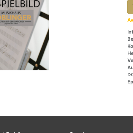
Av
In
Be
Ko
He
Ve
A
D
E