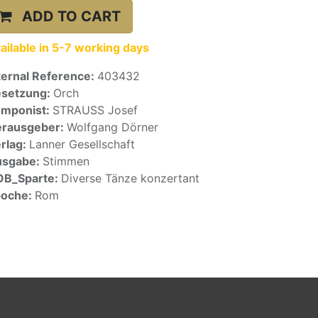
ADD TO CART
ailable in 5-7 working days
ternal Reference:
403432
setzung:
Orch
mponist:
STRAUSS Josef
rausgeber:
Wolfgang Dörner
rlag:
Lanner Gesellschaft
usgabe:
Stimmen
OB_Sparte:
Diverse Tänze konzertant
poche:
Rom