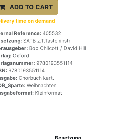
ADD TO CART
livery time on demand
ternal Reference:
405532
setzung:
SATB z.T.Tasteninstr
rausgeber:
Bob Chilcott / David Hill
rlag:
Oxford
erlagsnummer:
9780193551114
BN:
9780193551114
usgabe:
Chorbuch kart.
OB_Sparte:
Weihnachten
sgabeformat:
Kleinformat
Besetzung