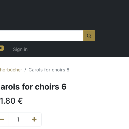
0
Sign in
horbücher
Carols for choirs 6
arols for choirs 6
1.80
€