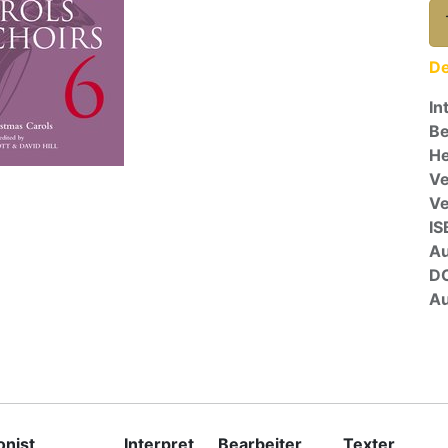
De
In
Be
He
Ve
V
IS
A
D
Au
nist
Interpret
Bearbeiter
Texter