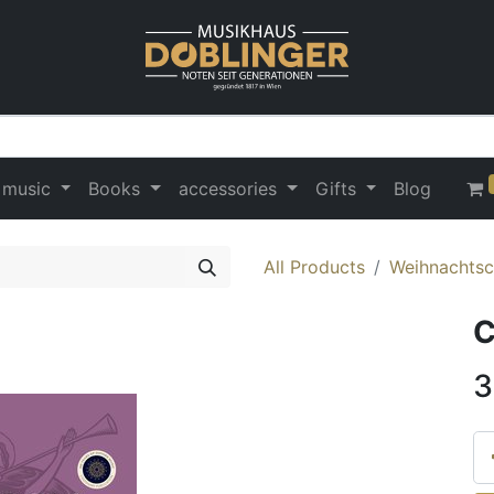
 music
Books
accessories
Gifts
Blog
All Products
Weihnachtsc
C
3