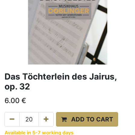
Das Töchterlein des Jairus,
op. 32
6.00
€
ADD TO CART
Available in 5-7 working days