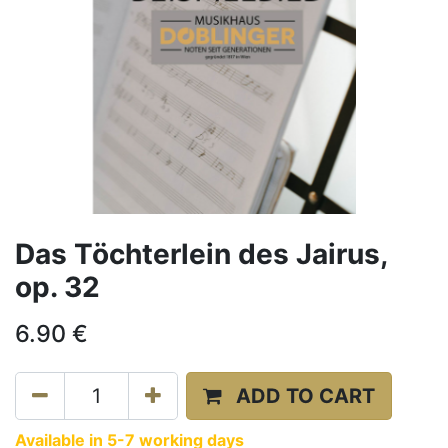
Das Töchterlein des Jairus,
op. 32
6.90
€
ADD TO CART
Available in 5-7 working days