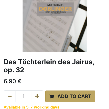
Das Töchterlein des Jairus,
op. 32
6.90
€
ADD TO CART
Available in 5-7 working days