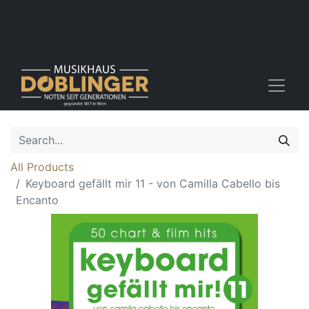
All Products
Keyboard gefällt mir 11 - von Camilla Cabello bis
Encanto