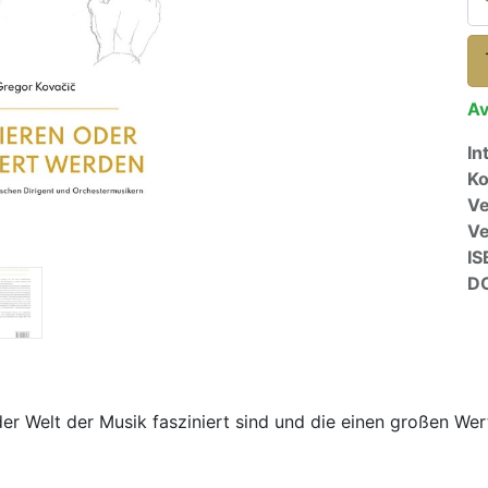
Av
In
Ko
Ve
V
IS
D
der Welt der Musik fasziniert sind und die einen großen We