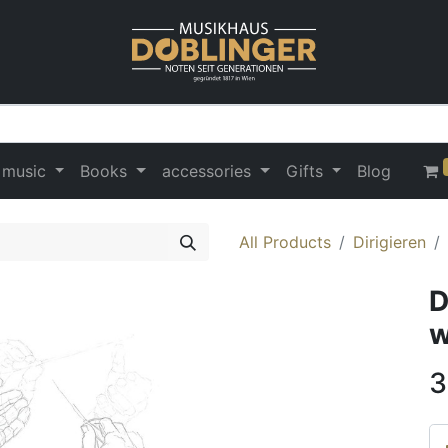
 music
Books
accessories
Gifts
Blog
All Products
Dirigieren
D
w
3