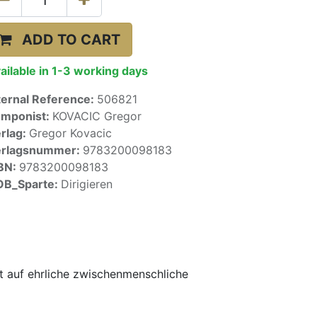
ADD TO CART
ailable in 1-3 working days
ternal Reference:
506821
mponist:
KOVACIC Gregor
rlag:
Gregor Kovacic
erlagsnummer:
9783200098183
BN:
9783200098183
OB_Sparte:
Dirigieren
rt auf ehrliche zwischenmenschliche