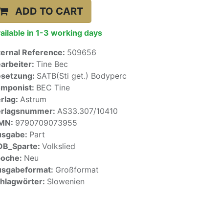
ADD TO CART
ailable in 1-3 working days
ternal Reference:
509656
arbeiter:
Tine Bec
setzung:
SATB(Sti get.) Bodyperc
mponist:
BEC Tine
rlag:
Astrum
erlagsnummer:
AS33.307/10410
SMN:
9790709073955
usgabe:
Part
OB_Sparte:
Volkslied
poche:
Neu
sgabeformat:
Großformat
hlagwörter:
Slowenien