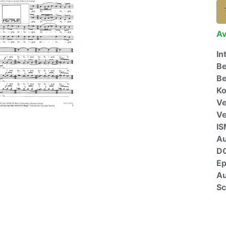
Av
In
Be
Be
Ko
Ve
V
I
A
D
E
Au
Sc