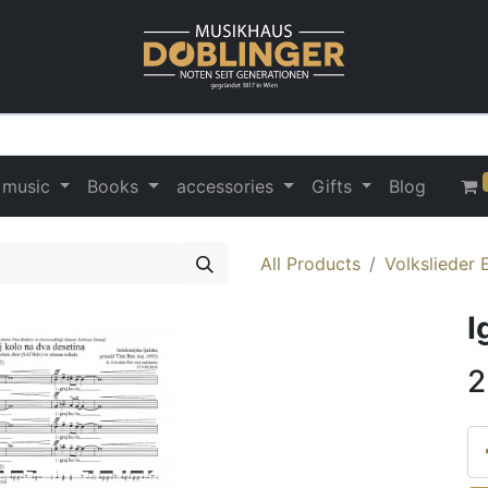
 music
Books
accessories
Gifts
Blog
All Products
Volkslieder 
I
2