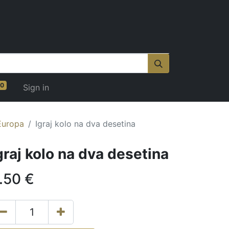
0
Sign in
Europa
Igraj kolo na dva desetina
graj kolo na dva desetina
.50
€