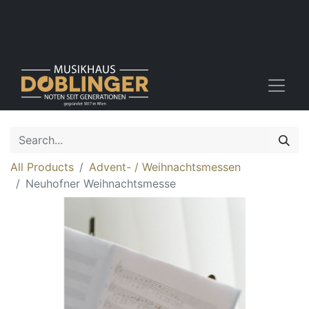
All Products
Advent- / Weihnachtsmessen
Neuhofner Weihnachtsmesse