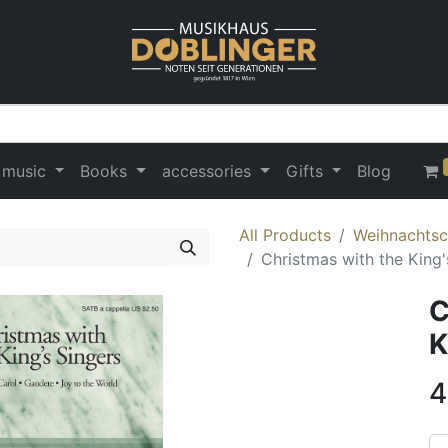
 music
Books
accessories
Gifts
Blog
All Products
Weihnachtsc
Christmas with the King'
C
K
4