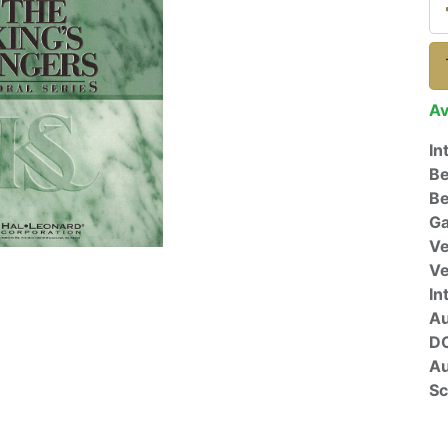
Av
In
Be
Be
Ga
Ve
V
In
A
D
Au
Sc