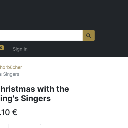
0
Sign in
horbücher
s Singers
hristmas with the
ing's Singers
.10
€