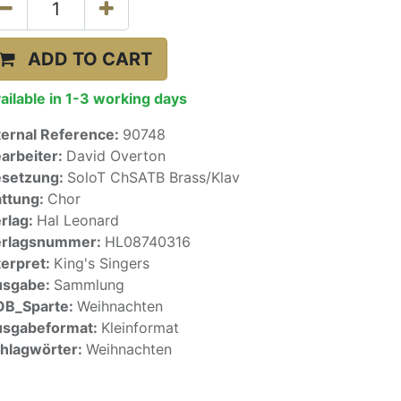
ADD TO CART
ailable in 1-3 working days
ternal Reference:
90748
arbeiter:
David Overton
setzung:
SoloT ChSATB Brass/Klav
ttung:
Chor
rlag:
Hal Leonard
erlagsnummer:
HL08740316
terpret:
King's Singers
usgabe:
Sammlung
OB_Sparte:
Weihnachten
sgabeformat:
Kleinformat
hlagwörter:
Weihnachten