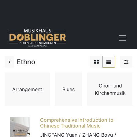
Ethno
Chor- und
Arrangement
Blues
Kirchenmusik
Comprehensive Introduction to
Chinese Traditional Music
JINGFANG Yuan / ZHANG Boyu /