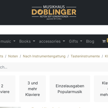
 music
Books
accessories
Gifts
Blog
ts
Noten
Nach Instrumentengattung
Tasteninstrumente
Kl
3 und
Kla
2
Einzelausgaben
mehr
aviere
Popularmusik
Klaviere
meh