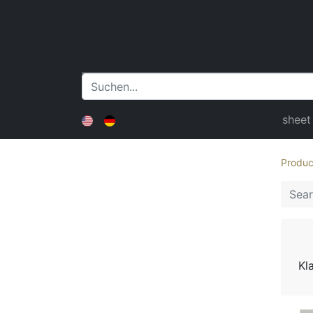
sheet
Produc
Kl