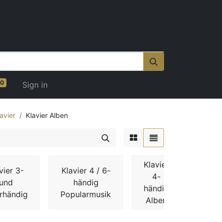
0
Sign in
avier
Klavier Alben
Klavier
vier 3-
Klavier 4 / 6-
Kla
4-
und
händig
hä
händig
rhändig
Popularmusik
Komp
Alben