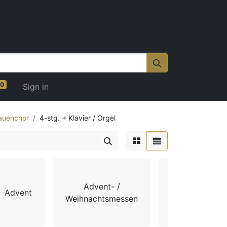
0
Sign in
auenchor
4-stg. + Klavier / Orgel
Advent- /
Advent
Chorbücher
Weihnachtsmessen