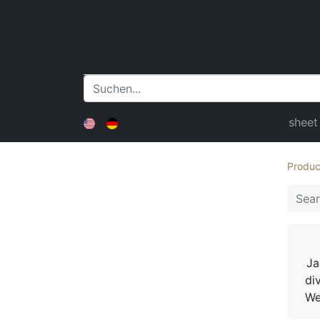
sheet
Produc
Ja
di
We