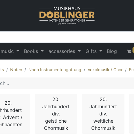
 music
Books
accessories
Gifts
Blog
ts
Noten
Nach Instrumentengattung
Vokalmusik / Chor
Fr
20.
20.
20.
Jahrhundert
Jahrhundert
hrhundert
div.
div.
v. Advent /
geistliche
weltliche
ihnachten
Chormusik
Chormusik