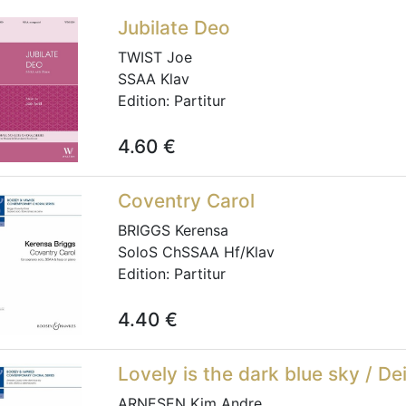
Jubilate Deo
TWIST Joe
SSAA Klav
Edition:
Partitur
4.60
€
Coventry Carol
BRIGGS Kerensa
SoloS ChSSAA Hf/Klav
Edition:
Partitur
4.40
€
Lovely is the dark blue sky / De
ARNESEN Kim Andre