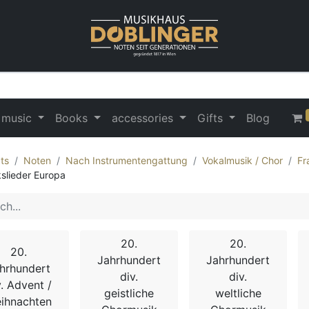
 music
Books
accessories
Gifts
Blog
ts
Noten
Nach Instrumentengattung
Vokalmusik / Chor
Fr
kslieder Europa
20.
20.
20.
Jahrhundert
Jahrhundert
hrhundert
div.
div.
v. Advent /
geistliche
weltliche
ihnachten