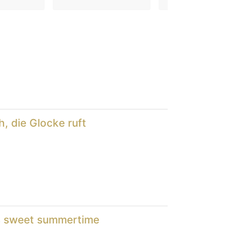
h, die Glocke ruft
his sweet summertime