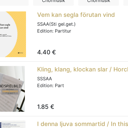
Chormusik
Chormusik
Vem kan segla förutan vind
SSAA(Sti gel.get.)
Edition:
Partitur
4.40
€
Kling, klang, klockan slar / Horc
SSSAA
Edition:
Part
1.85
€
I denna ljuva sommartid / In t