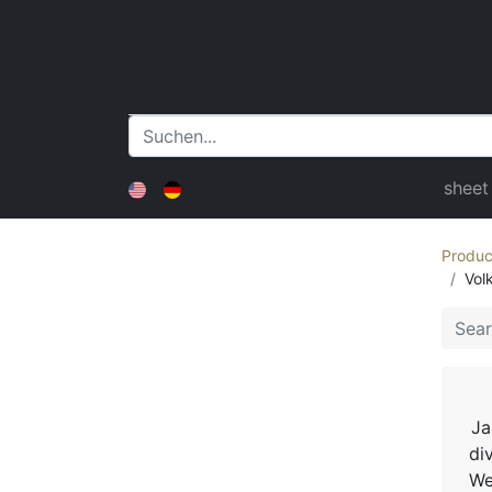
sheet
Produc
Vol
Ja
di
We