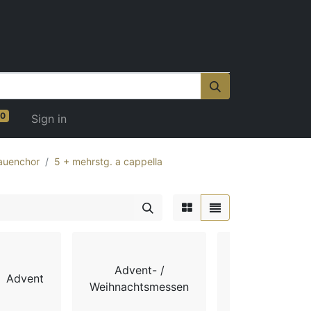
0
Sign in
auenchor
5 + mehrstg. a cappella
Advent- /
Advent
Chorbücher
Weihnachtsmessen