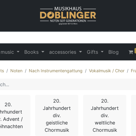
 music
Books
accessories
Gifts
Blog
ts
Noten
Nach Instrumentengattung
Vokalmusik / Chor
Fr
20.
20.
20.
Jahrhundert
Jahrhundert
hrhundert
div.
div.
v. Advent /
geistliche
weltliche
ihnachten
Chormusik
Chormusik