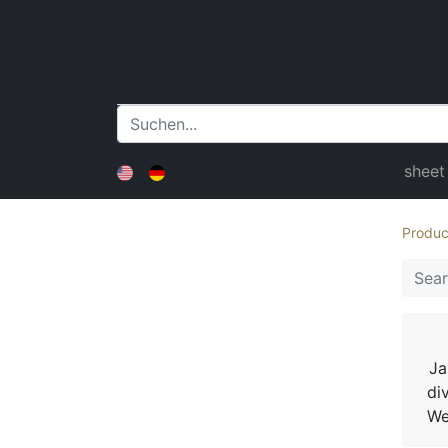
sheet
Produc
Ja
di
We