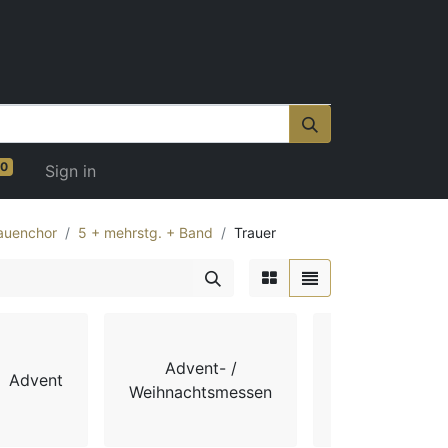
0
Sign in
auenchor
5 + mehrstg. + Band
Trauer
Advent- /
Advent
Chorbücher
Weihnachtsmessen