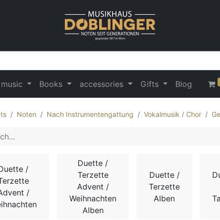
 music
Books
accessories
Gifts
Blog
ts
Noten
Nach Instrumentengattung
Vokalmusik / Chor
Ge
Duette /
Duette /
Terzette
Duette /
Du
Terzette
Advent /
Terzette
Advent /
Weihnachten
Alben
T
ihnachten
Alben