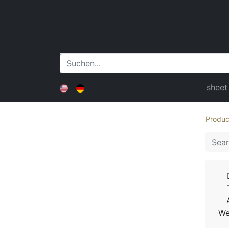
sheet
Produc
We