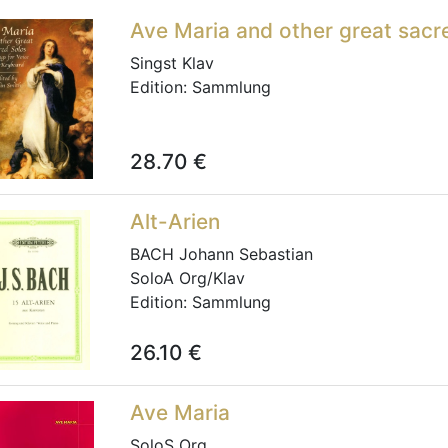
Ave Maria and other great sacr
Singst Klav
Edition:
Sammlung
28.70
€
Alt-Arien
BACH Johann Sebastian
SoloA Org/Klav
Edition:
Sammlung
26.10
€
Ave Maria
SoloS Org