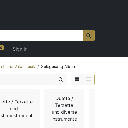
0
Sign in
istliche Vokalmusik
Sologesang Alben
Duette /
ette / Terzette
Gotteslob /
Terzette
und
Evangelisches
und diverse
asteninstrument
Gesangbuch
Instrumente