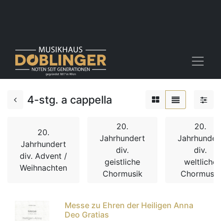
4-stg. a cappella
20.
20.
20.
Jahrhundert
Jahrhunder
Jahrhundert
div.
div.
div. Advent /
geistliche
weltliche
Weihnachten
Chormusik
Chormusik
Messe zu Ehren der Heiligen Anna
Deo Gratias