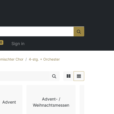
0
Sign in
mischter Chor
4-stg. + Orchester
Advent- /
Advent
Chorbücher
Weihnachtsmessen