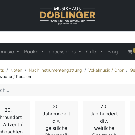
 music
Books
accessories
Gifts
Blog
ts
Noten
Nach Instrumentengattung
Vokalmusik / Chor
Ge
woche / Passion
20.
20.
20.
Jahrhundert
Jahrhundert
hrhundert
div.
div.
v. Advent /
geistliche
weltliche
ihnachten