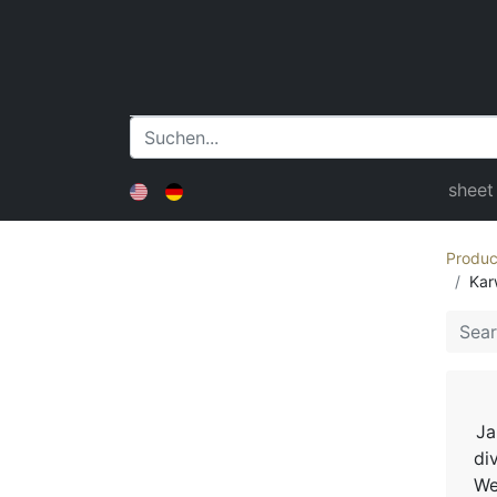
sheet
Produc
Kar
Ja
di
We