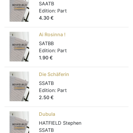
SAATB
Edition:
Part
4.30
€
Ai Rosinna !
SATBB
Edition:
Part
1.90
€
Die Schäferin
SSATB
Edition:
Part
2.50
€
Dubula
HATFIELD Stephen
SSATB