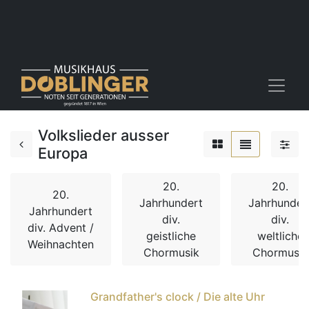
Volkslieder ausser
Europa
20.
20.
20.
Jahrhundert
Jahrhunder
Jahrhundert
div.
div.
div. Advent /
geistliche
weltliche
Weihnachten
Chormusik
Chormusik
Grandfather's clock / Die alte Uhr