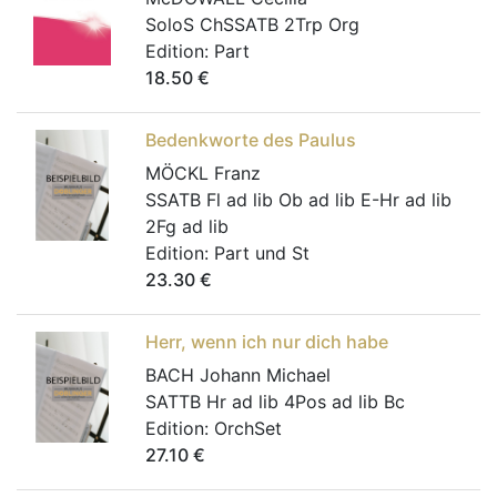
SoloS ChSSATB 2Trp Org
Edition:
Part
18.50
€
Bedenkworte des Paulus
MÖCKL Franz
SSATB Fl ad lib Ob ad lib E-Hr ad lib
2Fg ad lib
Edition:
Part und St
23.30
€
Herr, wenn ich nur dich habe
BACH Johann Michael
SATTB Hr ad lib 4Pos ad lib Bc
Edition:
OrchSet
27.10
€