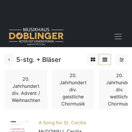
5-stg. + Bläser
20.
20.
20.
Jahrhundert
Jahrhunder
Jahrhundert
div.
div.
div. Advent /
geistliche
weltliche
Weihnachten
Chormusik
Chormusik
A Song for St. Cecilia
McDOWALL Cecilia