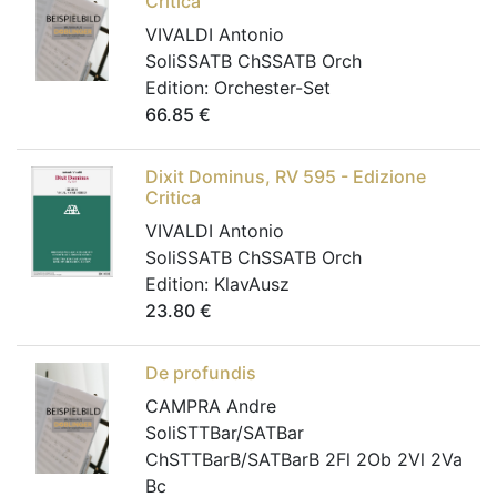
Critica
VIVALDI Antonio
SoliSSATB ChSSATB Orch
Edition:
Orchester-Set
66.85
€
Dixit Dominus, RV 595 - Edizione
Critica
VIVALDI Antonio
SoliSSATB ChSSATB Orch
Edition:
KlavAusz
23.80
€
De profundis
CAMPRA Andre
SoliSTTBar/SATBar
ChSTTBarB/SATBarB 2Fl 2Ob 2Vl 2Va
Bc