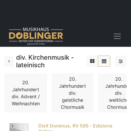
div. Kirchenmusik -
lateinisch
20.
20.
20.
Jahrhundert
Jahrhunder
Jahrhundert
div.
div.
div. Advent /
geistliche
weltliche
Weihnachten
Chormusik
Chormusik
Dixit Dominus, RV 595 - Edizione